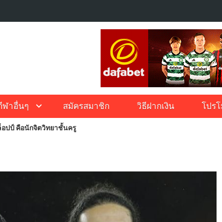
กีฬาอื่นๆ
สมัครสมาชิก
วิธีฝากเงิน
โปรโม
็อปป์ คือนักจิตวิทยาชั้นครู