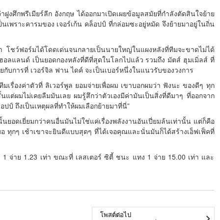
าฝูงศึกพรีเมียร์ลีก อังกฤษ ได้ออกมาเปิดเผยข้อมูลสมัยที่กำลังตัดสินใจย้าย
เป็นเพราะคารมของ เจอร์เก้น คล็อปป์ ที่กล่อมซะอยู่หมัด จึงย้ายมาอยู่ในถิ่น
ผ่านมา โชว์ฟอร์มได้โดดเด่นจนกลายเป็นนายใหญ่ในแผงหลังที่ทีมจะขาดไม่ได้
ลแลนด์ เป็นยอดกองหลังที่ดีที่สุดในโลกไปแล้ว รวมถึง มัตส์ ฮุมเมิ่ลส์ ที่
ยกับการที่ เวอร์จิล ฟาน ไดค์ จะเป็นเบอร์หนึ่งในแนวรับของวงการ
ีมเรื่องค่าตัวที่ ลิเวอร์พูล ยอมจ่ายเพื่อผม เขาบอกผมว่า ฟังนะ ของดีๆ ทุก
ั้นแต่ผมไม่เคยลืมมันเลย ผมรู้สึกว่าตัวเองมีค่ามันเป็นสิ่งที่ดีมาๆ ที่ออกจาก
ป์ ถึงเป็นเหตุผลที่ทำให้ผมเลือกย้ายมาที่นี่”
นยอดเยี่ยมกว่าคนอื่นมันไม่ใช่แค่เรื่องพลังงานอันเปี่ยมล้นเท่านั้น แต่ก็คือ
อ ทุกๆ เช้าเขาจะยินดีแบบสุดๆ ที่ได้เจอคุณและนั่นมันก็ได้สร้างเอ็ฟเฟ็คที่
แทง 1 จ่าย 1.23 เท่า ขณะที่ เลสเตอร์ ซิตี้ ชนะ แทง 1 จ่าย 15.00 เท่า และ
โพสต์ต่อไป