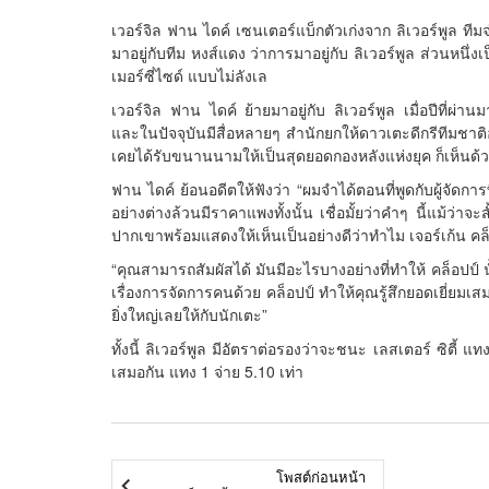
เวอร์จิล ฟาน ไดค์ เซนเตอร์แบ็กตัวเก่งจาก ลิเวอร์พูล ทีมจ่
มาอยู่กับทีม หงส์แดง ว่าการมาอยู่กับ ลิเวอร์พูล ส่วนหนึ่ง
เมอร์ซี่ไซด์ แบบไม่ลังเล
เวอร์จิล ฟาน ไดค์ ย้ายมาอยู่กับ ลิเวอร์พูล เมื่อปีที่
และในปัจจุบันมีสื่อหลายๆ สำนักยกให้ดาวเตะดีกรีทีมชาติฮอ
เคยได้รับขนานนามให้เป็นสุดยอดกองหลังแห่งยุค ก็เห็นด้ว
ฟาน ไดค์ ย้อนอดีตให้ฟังว่า “ผมจำได้ตอนที่พูดกับผู้จัดการท
อย่างต่างล้วนมีราคาแพงทั้งนั้น เชื่อมั้ยว่าคำๆ นี้แม้ว่าจะส
ปากเขาพร้อมแสดงให้เห็นเป็นอย่างดีว่าทำไม เจอร์เก้น คล็อป
“คุณสามารถสัมผัสได้ มันมีอะไรบางอย่างที่ทำให้ คล็อปป์ นั้
เรื่องการจัดการคนด้วย คล็อปป์ ทำให้คุณรู้สึกยอดเยี่ยมเสม
ยิ่งใหญ่เลยให้กับนักเตะ”
ทั้งนี้ ลิเวอร์พูล มีอัตราต่อรองว่าจะชนะ เลสเตอร์ ซิตี้ 
เสมอกัน แทง 1 จ่าย 5.10 เท่า
โพสต์ก่อนหน้า