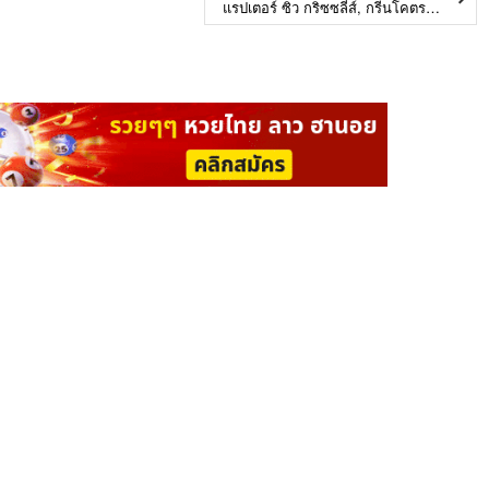
แรปเตอร์ ซิว กริซซลี่ส์, กรีนโคตรแม่นกดสาม 7 หนควอสาม