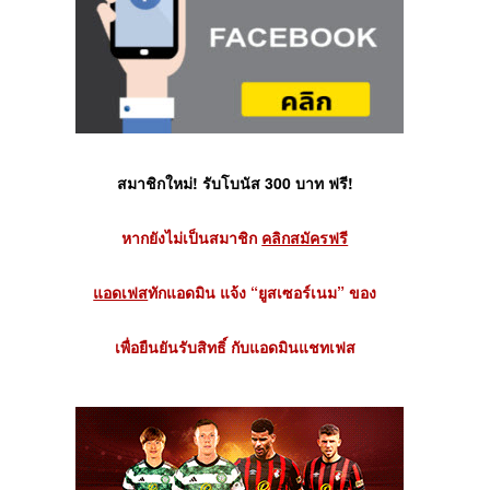
สมาชิกใหม่! รับโบนัส 300 บาท ฟรี!
หากยังไม่เป็นสมาชิก
คลิกสมัครฟรี
แอดเฟส
ทักแอดมิน แจ้ง “ยูสเซอร์เนม” ของ
เพื่อยืนยันรับสิทธิ์ กับแอดมินแชทเฟส