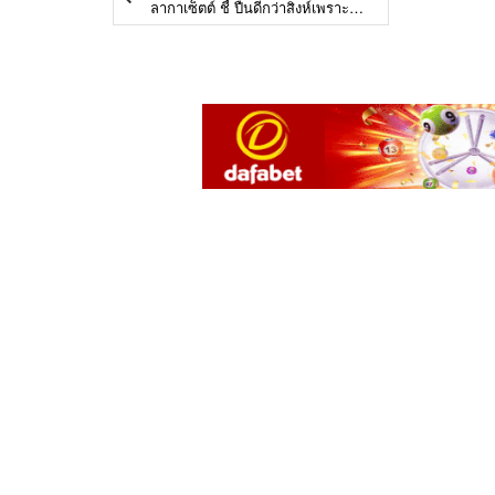
ลากาเซ็ตต์ ชี้ ปืนดีกว่าสิงห์เพราะแทคติก