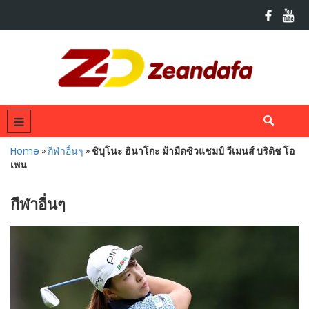
Home
»
กีฬาอื่นๆ
»
ชิบุโนะ ฮินาโกะ ม้ามืดซิวแชมป์ วีเมนส์ บริติช โอ
เพน
กีฬาอื่นๆ