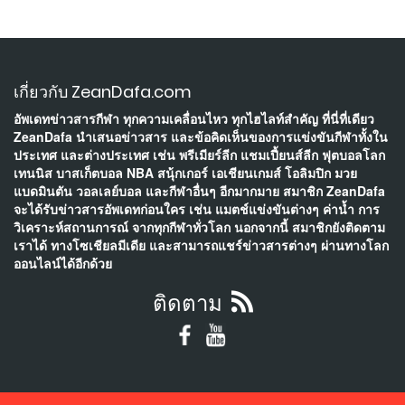
เกี่ยวกับ ZeanDafa.com
อัพเดทข่าวสารกีฬา ทุกความเคลื่อนไหว ทุกไฮไลท์สำคัญ ที่นี่ที่เดียว
ZeanDafa นำเสนอข่าวสาร และข้อคิดเห็นของการแข่งขันกีฬาทั้งใน
ประเทศ และต่างประเทศ เช่น พรีเมียร์ลีก แชมเปี้ยนส์ลีก ฟุตบอลโลก
เทนนิส บาสเก็ตบอล NBA สนุ้กเกอร์ เอเชียนเกมส์ โอลิมปิก มวย
แบดมินตัน วอลเลย์บอล และกีฬาอื่นๆ อีกมากมาย สมาชิก ZeanDafa
จะได้รับข่าวสารอัพเดทก่อนใคร เช่น แมตช์แข่งขันต่างๆ ค่าน้ำ การ
วิเคราะห์สถานการณ์ จากทุกกีฬาทั่วโลก นอกจากนี้ สมาชิกยังติดตาม
เราได้ ทางโซเชียลมีเดีย และสามารถแชร์ข่าวสารต่างๆ ผ่านทางโลก
ออนไลน์ได้อีกด้วย
ติดตาม