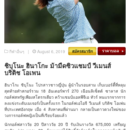
กีฬาอื่นๆ |
August 6, 2019
ชิบุโนะ ฮินาโกะ ม้ามืดซิวแชมป์ วีเมนส์
บริติช โอเพน
ฮินาโกะ ชิบุโนะ โปรสาวชาวญี่ปุ่น ผู้นำในรอบสาม เก็บเบอร์ดี้ที่หลุม
สุดท้ายทำสกอร์รวม 18 อันเดอร์พาร์ 270 เฉือนลิเซ็ตต์ ซาลาส นัก
กอล์ฟสหรัฐเพียงสโตรกเดียว คว้าแชมป์แอลพีจีเอ ทัวร์ หนแรกจากการ
ลงแข่งระดับเมเจอร์เป็นครั้งแรก ในกอล์ฟเอไอจี วีเมนส์ บริติช โอเพ่น
ที่ประเทศอังกฤษ เมื่อ 4 สิงหาคมที่ผ่านมา กลายเป็นดาวดวงใหม่ของ
วงการกอล์ฟหญิงเป็นที่เรียบร้อยแล้ว
นักกอล์ฟสาววัย 20 ปีสาววัย 20 ปี รับเงินรางวัล 675,000 เหรียญ