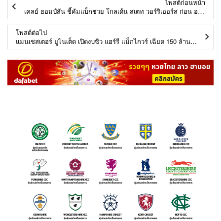
โพสต์ก่อนหน้า
เคลย์ ธอมป์สัน ชี้คัมแบ็กช่วย โกลเด้น สเตท วอร์ริเออร์ส ก่อน ออล สตาร์
โพสต์ต่อไป
แมนเชสเตอร์ ยูไนเต็ด เปิดงบซิว แฮร์รี แม็กไกวร์ เฉียด 150 ล้านปอนด์