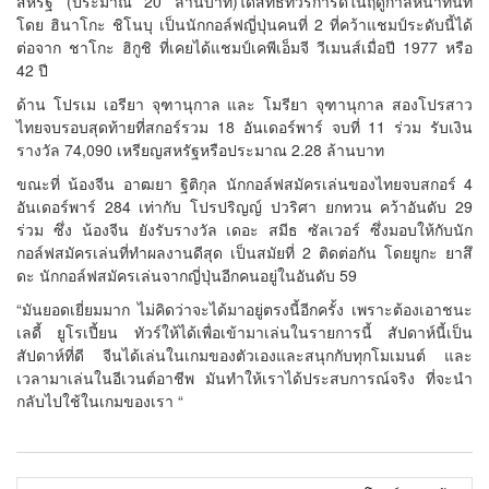
สหรัฐ (ประมาณ 20 ล้านบาท)ได้สิทธิ์ทัวร์การ์ดในฤดูกาลหน้าทันที
โดย ฮินาโกะ ชิโนบุ เป็นนักกอล์ฟญี่ปุ่นคนที่ 2 ที่คว้าแชมป์ระดับนี้ได้
ต่อจาก ชาโกะ ฮิกูชิ ที่เคยได้แชมป์เคพีเอ็มจี วีเมนส์เมื่อปี 1977 หรือ
42 ปี
ด้าน โปรเม เอรียา จุฑานุกาล และ โมรียา จุฑานุกาล สองโปรสาว
ไทยจบรอบสุดท้ายที่สกอร์รวม 18 อันเดอร์พาร์ จบที่ 11 ร่วม รับเงิน
รางวัล 74,090 เหรียญสหรัฐหรือประมาณ 2.28 ล้านบาท
ขณะที่ น้องจีน อาฒยา ฐิติกุล นักกอล์ฟสมัครเล่นของไทยจบสกอร์ 4
อันเดอร์พาร์ 284 เท่ากับ โปรปริญญ์ ปวริศา ยกทวน คว้าอันดับ 29
ร่วม ซึ่ง น้องจีน ยังรับรางวัล เดอะ สมีธ ซัลเวอร์ ซึ่งมอบให้กับนัก
กอล์ฟสมัครเล่นที่ทำผลงานดีสุด เป็นสมัยที่ 2 ติดต่อกัน โดยยูกะ ยาสึ
ดะ นักกอล์ฟสมัครเล่นจากญี่ปุ่นอีกคนอยู่ในอันดับ 59
“มันยอดเยี่ยมมาก ไม่คิดว่าจะได้มาอยู่ตรงนี้อีกครั้ง เพราะต้องเอาชนะ
เลดี้ ยูโรเปี้ยน ทัวร์ให้ได้เพื่อเข้ามาเล่นในรายการนี้ สัปดาห์นี้เป็น
สัปดาห์ที่ดี จีนได้เล่นในเกมของตัวเองและสนุกกับทุกโมเมนต์ และ
เวลามาเล่นในอีเวนต์อาชีพ มันทำให้เราได้ประสบการณ์จริง ที่จะนำ
กลับไปใช้ในเกมของเรา “