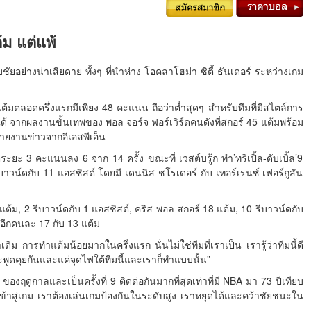
้ม แต่แพ้
ัยอย่างน่าเสียดาย ทั้งๆ ที่นำห่าง โอคลาโฮม่า ซิตี้ ธันเดอร์ ระหว่างเกม
แต้มตลอดครึ่งแรกมีเพียง 48 คะแนน ถือว่าต่ำสุดๆ สำหรับทีมที่มีสไตล์การ
ได้ จากผลงานขั้นเทพของ พอล จอร์จ ฟอร์เวิร์ดคนดังที่สกอร์ 45 แต้มพร้อม
ามรายงานข่าวจากอีเอสพีเอ็น
ระยะ 3 คะแนนลง 6 จาก 14 ครั้ง ขณะที่ เวสต์บรู้ก ทำ’ทริเปิ้ล-ดับเบิ้ล’9
ีบาวน์ดกับ 11 แอสซิสต์ โดยมี เดนนิส ชโรเดอร์ กับ เทอร์เรนซ์ เฟอร์กูสัน
แต้ม, 2 รีบาวน์ดกับ 1 แอสซิสต์, คริส พอล สกอร์ 18 แต้ม, 10 รีบาวน์ดกับ
ิมอีกคนละ 17 กับ 13 แต้ม
าเดิม การทำแต้มน้อยมากในครึ่งแรก นั่นไม่ใช่ทีมที่เราเป็น เรารู้ว่าทีมนี้ดี
และพูดคุยกันและแค่จุดไฟใต้ทีมนี้และเราก็ทำแบบนั้น”
 22 ของฤดูกาลและเป็นครั้งที่ 9 ติดต่อกันมากที่สุดเท่าที่มี NBA มา 73 ปีเทียบ
บเข้าสู่เกม เราต้องเล่นเกมป้องกันในระดับสูง เราหยุดได้และคว้าชัยชนะใน