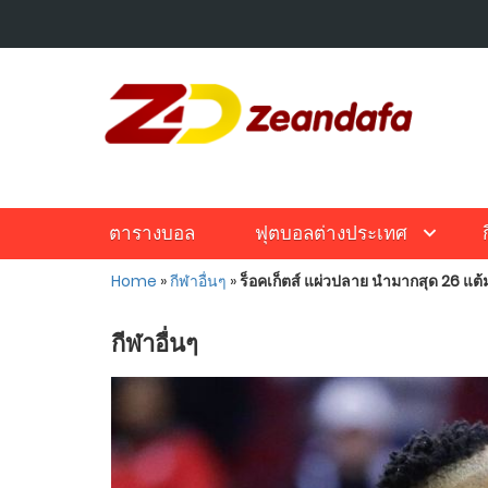
ตารางบอล
ฟุตบอลต่างประเทศ
Home
»
กีฬาอื่นๆ
»
ร็อคเก็ตส์ แผ่วปลาย นำมากสุด 26 แต้ม
กีฬาอื่นๆ