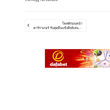
โพสต์ก่อนหน้า
คาร์ราเกอร์ รับสุดมึนแข้งสิงห์เล่นแบบไร้ใจ