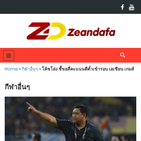
Home
»
กีฬาอื่นๆ
»
โค้ชโย่ง ชี้ขอสี่คะแนนตีตั๋วเข้ารอบ เอเชียน เกมส์
กีฬาอื่นๆ