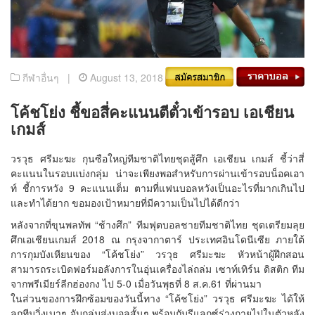
กีฬาอื่นๆ |
August 13, 2018
โค้ชโย่ง ชี้ขอสี่คะแนนตีตั๋วเข้ารอบ เอเชียน
เกมส์
วรวุธ ศรีมะฆะ กุนซือใหญ่ทีมชาติไทยชุดสู้ศึก เอเชียน เกมส์ ชี้ว่าสี่
คะแนนในรอบแบ่งกลุ่ม น่าจะเพียงพอสำหรับการผ่านเข้ารอบน็อคเอา
ท์ ชี้การหวัง 9 คะแนนเต็ม ตามที่แฟนบอลหวังเป็นอะไรที่มากเกินไป
และทำได้ยาก ขอมองเป้าหมายที่มีความเป็นไปได้ดีกว่า
หลังจากที่ขุนพลทัพ “ช้างศึก” ทีมฟุตบอลชายทีมชาติไทย ชุดเตรียมลุย
ศึกเอเชียนเกมส์ 2018 ณ กรุงจากาตาร์ ประเทศอินโดนีเซีย ภายใต้
การกุมบังเหียนของ “โค้ชโย่ง” วรวุธ ศรีมะฆะ หัวหน้าผู้ฝึกสอน
สามารถระเบิดฟอร์มอลังการในอุ่นเครื่องไล่ถล่ม เซาท์เทิร์น ดิสติก ทีม
จากพรีเมียร์ลีกฮ่องกง ไป 5-0 เมื่อวันพุธที่ 8 ส.ค.61 ที่ผ่านมา
ในส่วนของการฝึกซ้อมของวันนี้ทาง “โค้ชโย่ง” วรวุธ ศรีมะฆะ ได้ให้
ลูกทีมวิ่งเบาๆ จับกลุ่มส่งบอลสั้นๆ พร้อมกับรีแลกซ์ร่างกายไปในตัวหลัง