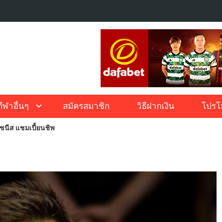
กีฬาอื่นๆ
สมัครสมาชิก
วิธีฝากเงิน
โปรโม
ไชนีส แชมเปี้ยนชิพ