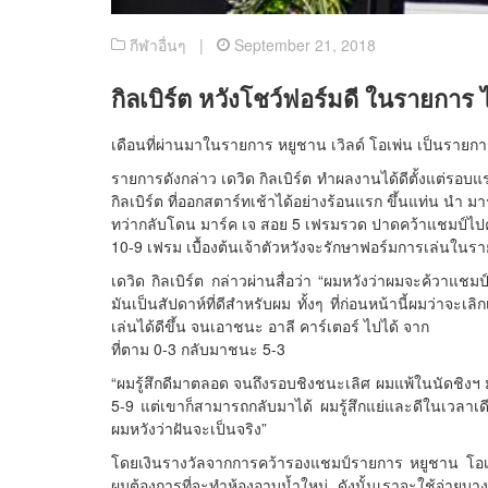
กีฬาอื่นๆ |
September 21, 2018
กิลเบิร์ต หวังโชว์ฟอร์มดี ในรายการ 
เดือนที่ผ่านมาในรายการ หยูชาน เวิลด์ โอเพ่น เป็นรายการ
รายการดังกล่าว เดวิด กิลเบิร์ต ทำผลงานได้ดีตั้งแต่รอบแ
กิลเบิร์ต ที่ออกสตาร์ทเช้าได้อย่างร้อนแรก ขึ้นแท่น นำ 
ทว่ากลับโดน มาร์ค เจ สอย 5 เฟรมรวด ปาดคว้าแชมป์ไ
10-9 เฟรม เบื้องต้นเจ้าตัวหวังจะรักษาฟอร์มการเล่นในร
เดวิด กิลเบิร์ต กล่าวผ่านสื่อว่า “ผมหวังว่าผมจะค้วา
มันเป็นสัปดาห์ที่ดีสำหรับผม ทั้งๆ ที่ก่อนหน้านี้ผมว่าจะ
เล่นได้ดีขึ้น จนเอาชนะ อาลี คาร์เตอร์ ไปได้ จาก
ที่ตาม 0-3 กลับมาชนะ 5-3
“ผมรู้สึกดีมาตลอด จนถึงรอบชิงชนะเลิศ ผมแพ้ในนัดชิงฯ ม
5-9 แต่เขาก็สามารถกลับมาได้ ผมรู้สึกแย่และดีในเวลาเ
ผมหวังว่าฝันจะเป็นจริง”
โดยเงินรางวัลจากการคว้ารองแชมป์รายการ หยูชาน โอเพ่
ผมต้องการที่จะทำห้องอาบน้ำใหม่ ดังนั้นเราจะใช้จ่ายบ