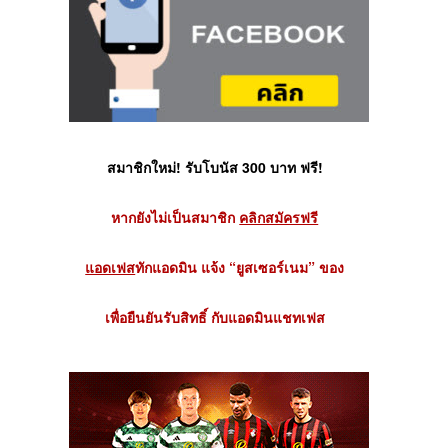
สมาชิกใหม่! รับโบนัส 300 บาท ฟรี!
หากยังไม่เป็นสมาชิก
คลิกสมัครฟรี
แอดเฟส
ทักแอดมิน แจ้ง “ยูสเซอร์เนม” ของ
เพื่อยืนยันรับสิทธิ์ กับแอดมินแชทเฟส