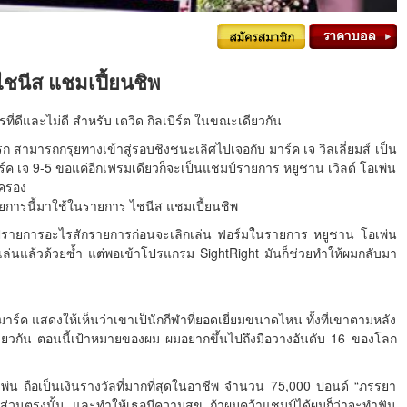
ไชนีส แชมเปี้ยนชิพ
ที่ดีและไม่ดี สำหรับ เดวิด กิลเบิร์ต ในขณะเดียวกัน
รก สามารถกรุยทางเข้าสู่รอบชิงชนะเลิศไปเจอกับ มาร์ค เจ วิลเลี่ยมส์ เป็น
มาร์ค เจ 9-5 ขอแค่อีกเฟรมเดียวก็จะเป็นแชมป์รายการ หยูชาน เวิลด์ โอเพ่น
ปครอง
ายการนี้มาใช้ในรายการ ไชนีส แชมเปี้ยนชิพ
แชมป์รายการอะไรสักรายการก่อนจะเลิกเล่น ฟอร์มในรายการ หยูชาน โอเพ่น
เลิกเล่นแล้วด้วยซ้ำ แต่พอเข้าโปรแกรม SightRight มันก็ช่วยทำให้ผมกลับมา
าร์ค แสดงให้เห็นว่าเขาเป็นักกีฬาที่ยอดเยี่ยมขนาดไหน ทั้งที่เขาตามหลัง
ดียวกัน ตอนนี้เป้าหมายของผม ผมอยากขึ้นไปถึงมือวางอันดับ 16 ของโลก
น ถือเป็นเงินรางวัลที่มากที่สุดในอาชีพ จำนวน 75,000 ปอนด์ “ภรรยา
างส่วนตรงนั้น และทำให้เธอมีความสุข ถ้าผมคว้าแชมป์ได้ผมก็ว่าจะทำฟัน