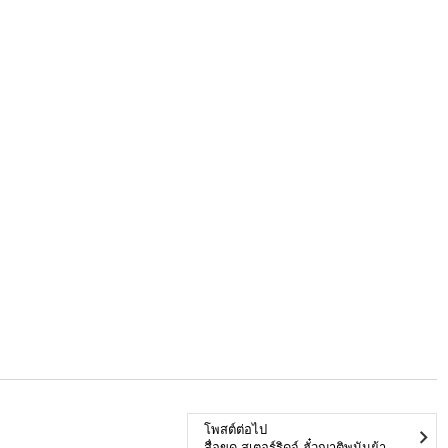
โพสต์ต่อไป
สื่อขุด สเตอร์ริดจ์ ฮั๋วญาติพนันย้ายซบ งูใหญ่