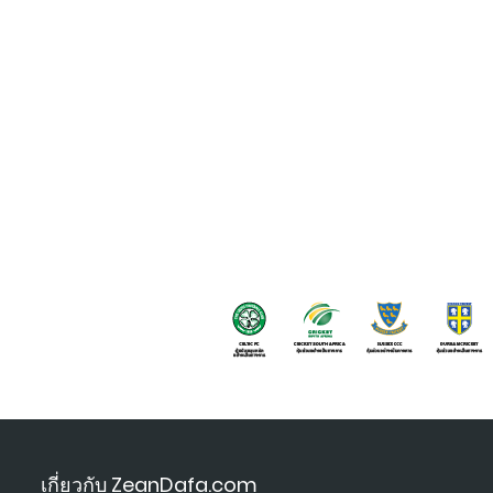
เกี่ยวกับ ZeanDafa.com