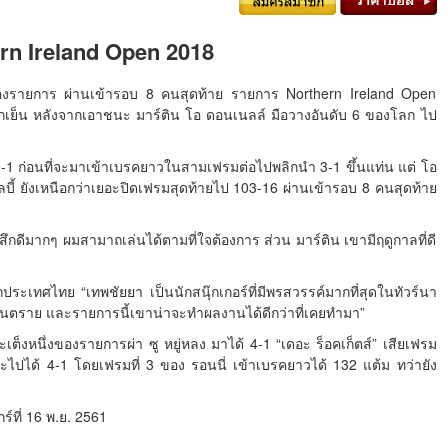
hern Ireland Open 2018
ามของรายการ ผ่านเข้ารอบ 8 คนสุดท้าย รายการ Northern Ireland Open
กเย็น หลังจากเอาชนะ มาร์ติน โอ ดอนเนลล์ มือวางอันดับ 6 ของโลก ไป
0-1 ก่อนที่จะมาเข้าเบรคยาวในสามเฟรมต่อไปพลิกนำ 3-1 ขึ้นแท่น แต่ โอ
้ เซลบี้ ยังเหนือกว่าเยอะปิดเฟรมสุดท้ายไป 103-16 ผ่านเข้ารอบ 8 คนสุดท้าย
ู้สึกดีมากๆ ผมสามาถเล่นได้ตามที่ใจต้องการ ส่วน มาร์ติน เขามีฤดูกาลที่ดี
ประเทศไทย “เทพชัยยา เป็นนักสนุ๊กเกอร์ที่มีพรสวรรค์มากที่สุดในทัวร์นา
อันตราย และรายการนี้เขาน่าจะทำผลงานได้ดีกว่าที่เคยทำมา”
เต็งหนึ่งของรายการผ่า ซู หยู่หลง มาได้ 4-1 “เดอะ ร็อคเก็ตส์” เสียเฟรม
ไปได้ 4-1 โดยเฟรมที่ 3 ของ รอนนี่ เข้าเบรคยาวได้ 132 แต้ม ทว่ายัง
์ที่ 16 พ.ย. 2561