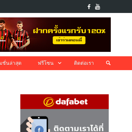
ชั่นล่าสุด
ฟรีโซน
ติดต่อเรา