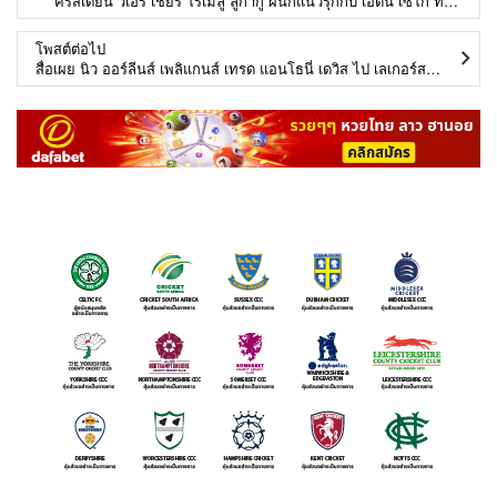
คริสเตียน วิเอรี เชียร์ โรเมลู ลูกากู ผนึกแนวรุกกับ เอดิน เซโก้ ที่ อินเตอร์ มิลาน
โพสต์ต่อไป
สื่อเผย นิว ออร์ลีนส์ เพลิแกนส์ เทรด แอนโธนี่ เดวิส ไป เลเกอร์ส เรียบร้อย