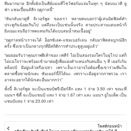
ทีมมากมาย อีกทั้งยังเป็นคีย์แมนที่โชว์ฟอร์มแจ่มในทุก ๆ นัดบนเวที ยู
ฟ่า แชมเปี้ยนส์ลีก ฤดูกาลนี้”
“หันกลับมาดูที่ ลิเวอร์พูล ของเรา หลายคนบอกว่าผู้เล่นมิดฟิลด์ทำ
ประตูกันน้อยเกินไป แต่ถึงจะเป็นเช่นนั้นจริง สามประสานแดนหน้าก็
ยิงเยอะจนถือว่าทดแทนกันได้แบบสมน้ำสมเนื้ออยู่”
“ฤดูกาลหน้าเราจะได้ อ็อกซ์เลด-แชมเบอร์เลน กลับมาฟิตสมบูรณ์อีก
ครั้ง ซึ่งเขาเป็นกลางรุกที่มีสถิติการทำประตูสูงอยู่แล้ว”
“ผมยอมรับว่าคุณภาพฝีเท้าของ เฟคีร์ ไม่เป็นสองรองใครในยุโรป แต่ก็
ไม่แน่ใจว่าจะพร้อมเข้ามาต่อสู้เพื่อแย่งตำแหน่งกับคนอื่น ๆ ที่ เยอร์เก้น
คล็อปป์ มีอยู่แล้วหรือเปล่า เพราะงั้นเราอาจไม่ต้องซื้อเขาร่วมทีมใน
ตลาดซื้อขายนักเตะ ซัมเมอร์นี้ก็ได้นะ เพรราะเมือดูจากภาพรวม เรา
อาจจะอยากได้นักเตะอื่นมากกว่า”
ทั้งนี้ ลิเวอร์พูล จะเป็นแชมป์พรีเมียร์ลีก แทง 1 จ่าย 3.50 เท่า ขณะที่
แมนฯ ซิตี้ จะเป็นแชมป์ แทง 1 จ่าย 1.67 เท่า และ แมนฯ ยูไนเต็ด เป็น
แชมป์แทง 1 จ่าย 23.00 เท่า
โพสต์ก่อนหน้า