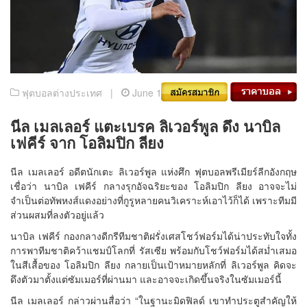
ฟุตบอลต่างประเทศ |
June 18, 2019
นีล เมลเลอร์ แตะเบรค ลิเวอร์พูล ดึง นาบิล
เฟคีร์ จาก โอลิมปิก ลียง
นีล เมลเลอร์ อดีตนักเตะ ลิเวอร์พูล แห่งศึก ฟุตบอลพรีเมียร์ลีกอังกฤษ
เชื่อว่า นาบิล เฟคีร์ กลางรุกอัจฉริยะของ โอลิมปิก ลียง อาจจะไม่
จำเป็นต่อทัพหงส์แดงอย่างที่กูรูหลายคนวิเคราะห์เอาไว้ก็ได้ เพราะทีมมี
ส่วนผสมที่ลงตัวอยู่แล้ว
นาบิล เฟคีร์ กองกลางดีกรีทีมชาติฝรั่งเศสโชว์ฟอร์มได้น่าประทับใจทั้ง
การพาทีมชาติคว้าแชมป์โลกที่ รัสเซีย พร้อมกับโชว์ฟอร์มได้สม่ำเสมอ
ในสีเสื้อของ โอลิมปิก ลียง กลายเป็นเป้าหมายหลักที่ ลิเวอร์พูล คิดจะ
ดึงตัวมาตั้งแต่ซัมเมอร์ที่ผ่านมา และอาจจะเกิดขึ้นจริงในซัมเมอร์นี้
นีล เมลเลอร์ กล่าวผ่านสื่อว่า “ในฐานะมิดฟิลด์ เขาทำประตูสำคัญให้