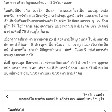
โคปา อเมริกา ก็ถูกมองข้ามจากโค้ชโดยตลอด
โดยทีมที่มีข่าวกับ เปาโล ดีบาล่า มาตลอดก็จะเป็น แมนยู, เรอัล
มาดริด, บาร์ซ่า และลิเวอร์พูล ทว่าล่าสุดดูเหมือนว่า แอต.มาดริด จะ
เป็นทีมที่พร้อมเข้าเจรจาอย่างจริงจัง พร้อมใส่ข้อเสนอราว ๆ 65 ล้าน
ยูโร ให้ ไอ้ม้าลาย ลองพิจารณา แม้ว่าพวกเขาเพิ่งจะกด เจา เฟลิกซ์
มาร่วมทีมที่ 70 ล้านยูโร ก็ตาม
เมื่อฤดูกาลที่ผ่านมา ดาวยิงวัย 25 ปี ลงสนามให้ ยูเวนตุส ไปทั้งหมด 42
นัด แต่ทำได้แค่ 10 ประตูเท่านั้น เนื่องจากว่าเขาถูกถอยลงไปเล่นเป็น
หน้าต่ำมากขึ้น บวกกับมีปัญหากับทาง มักซ์ อัลเลกรี ฟอร์มการทำ
ประตูเลยดรอปลงไป
ทั้งนี้ ยูเวนตุส มีอัตราต่อรองว่าจะเป็นแชมป์ กัลโช่ เซเรีย อา ฤดูกาล
หน้า แทง 1 จ่าย 1.45 เท่า ขณะที่ อินเตอร์ มิลาน และ นาโปลี จะเป็น
แชมป์แทง 1 จ่าย 5.50 เท่า และ 6.50 เท่า ตามลำดับ
โพสต์ก่อนหน้า
แอตเลติโก มาดริด คอนเฟิร์มคว้าตัว เจา เฟลิกซ์ 126 ล้านยูโร
โพสต์ต่อไป