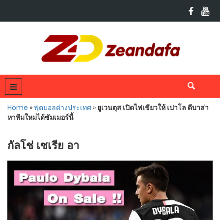
Home
»
ฟุตบอลต่างประเทศ
»
ยูเวนตุส เปิดไฟเขียวให้ เปาโล ดีบาล่า
หาทีมใหม่ได้ซัมเมอร์นี้
กัลโช่ เซเรีย อา