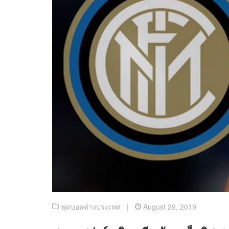
ฟุตบอลต่างประเทศ |
August 29, 2019