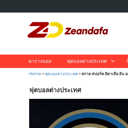
ตารางบอล
ฟุตบอลต่างประเทศ
Home
»
ฟุตบอลต่างประเทศ
»
สกาย สปอร์ต อิตาเลีย ยัน 
ฟุตบอลต่างประเทศ