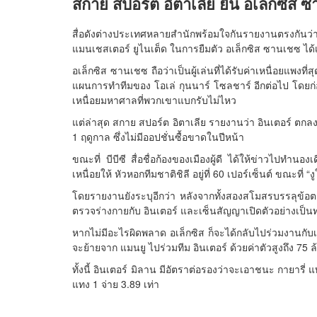
สกาย สปอร์ต อิตาเลีย ยัน อเล็กซิส 
สื่อดังต่างประเทศหลายสำนักพร้อมใจกันรายงานตรงกันว่
แมนเชสเตอร์ ยูไนเต็ด ในการยืมตัว อเล็กซิส ซานเชซ ได้เป็
อเล็กซิส ซานเชซ ถือว่าเป็นผู้เล่นที่ได้รับค่าเหนื่อยแพงที
แผนการทำทีมของ โอเล่ กุนนาร์ โซลชาร์ อีกต่อไป โดยก่อน
เหนื่อยมหาศาลที่พวกเขาแบกรับไม่ไหว
แต่ล่าสุด สกาย สปอร์ต อิตาเลีย รายงานว่า อินเตอร์ ตกล
1 ฤดูกาล ซึ่งไม่มีออปชั่นซื้อขาดในปีหน้า
ขณะที่ บีบีซี สื่อชื่อก้องของเมืองผู้ดี ได้ให้ข่าวไปทำน
เหนื่อยให้ หัวหอกทีมชาติชิลี อยู่ที่ 60 เปอร์เซ็นต์ ขณะที่ “
โดยรายงานยังระบุอีกว่า หลังจากทั้งสองสโมสรบรรลุข้อตก
ตรวจร่างกายกับ อินเตอร์ และเซ็นสัญญาเปิดตัวอย่างเป็
หากไม่มีอะไรผิดพลาด อเล็กซิส ก็จะได้กลับไปร่วมงานกับเพื่อ
จะย้ายจาก แมนยู ไปร่วมทีม อินเตอร์ ด้วยค่าตัวสูงถึง 75
ทั้งนี้ อินเตอร์ มิลาน มีอัตราต่อรองว่าจะเอาชนะ กายารี่
แทง 1 จ่าย 3.89 เท่า