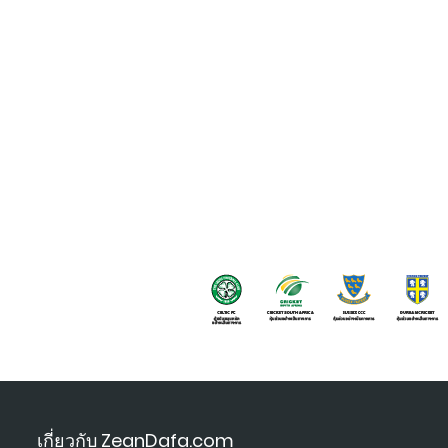
เกี่ยวกับ ZeanDafa.com