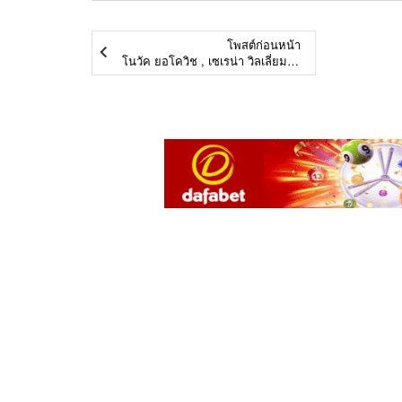
โพสต์ก่อนหน้า
โนวัค ยอโควิช , เซเรน่า วิลเลี่ยมส์ เจ๋ง จูงมือลิ่ว ยูเอส โอเพ่น