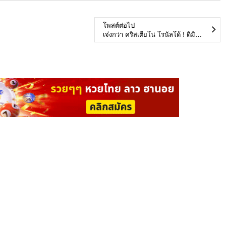
โพสต์ต่อไป
เจ๋งกว่า คริสเตียโน่ โรนัลโด้ ! ดิมิตาร์ เบอร์บาตอฟ ชี้ ดันแคน เฟอร์กูสัน โหม่งเทพกว่า