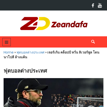
Home
»
ฟุตบอลต่างประเทศ
»
เจอร์เก้น คล็อปป์ หวั่น ลิเวอร์พูล โดน
นาโปลี ล้างแค้น
ฟุตบอลต่างประเทศ