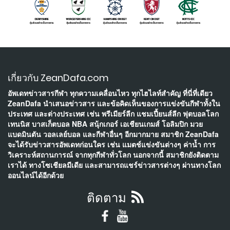
เกี่ยวกับ ZeanDafa.com
อัพเดทข่าวสารกีฬา ทุกความเคลื่อนไหว ทุกไฮไลท์สำคัญ ที่นี่ที่เดียว
ZeanDafa นำเสนอข่าวสาร และข้อคิดเห็นของการแข่งขันกีฬาทั้งใน
ประเทศ และต่างประเทศ เช่น พรีเมียร์ลีก แชมเปี้ยนส์ลีก ฟุตบอลโลก
เทนนิส บาสเก็ตบอล NBA สนุ้กเกอร์ เอเชียนเกมส์ โอลิมปิก มวย
แบดมินตัน วอลเลย์บอล และกีฬาอื่นๆ อีกมากมาย สมาชิก ZeanDafa
จะได้รับข่าวสารอัพเดทก่อนใคร เช่น แมตช์แข่งขันต่างๆ ค่าน้ำ การ
วิเคราะห์สถานการณ์ จากทุกกีฬาทั่วโลก นอกจากนี้ สมาชิกยังติดตาม
เราได้ ทางโซเชียลมีเดีย และสามารถแชร์ข่าวสารต่างๆ ผ่านทางโลก
ออนไลน์ได้อีกด้วย
ติดตาม