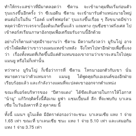
ทำให้กระแสข่าวที่มีมาตลอดว่า ซีดาน จะเข้ามาคุมทีมเริ่มก่อนตัว
รุนแรงขึ้นอีกครั้ง ว่า ซีเนอดีน ซีดาน จะเข้ามารับตำแหน่งนายใหญ่
คนต่อไปในถิ่น “โอลด์ แฟร็ฟฟอร์ด” รุนแรงขึ้นเรื่อย ๆ ถึงขนาดมีข่าว
หลุดว่ามีการเจรจาเบื้องต้นเกิดขึ้นแล้ว แถมทาง กุนซือชาวฝรั่งเศส ไป
เข้าคอร์สเรียนภาษาอังกฤษเพื่อเตรียมรับงานนี้อีกด้วย
อย่างไรก็ตามล่าสุดมีรายงานว่า ซีดาน มีความกังวลว่า มูรินโญ่ อาจ
เข้าใจผิดคิดว่าเขาวางแผนแทงข้างหลัง จึงโทรไปหาอีกฝ่ายเพื่อชี้แจง
ว่า เรื่องทั้งหมดที่เกิดขึ้นมีแค่ตัวแทนของเขาถามว่าเขาจะสนใจไปคุม
แมนยู หรือไม่ก็เท่านั้น
ทว่าทาง มูรินโญ่ ก็เชื่อว่าการที่ ซีดาน โทรมาออกตัวกับเขา นั่น
หมายความว่าตัวแทนจาก แมนยู ได้พูดคุยกับเอเยนต์ของอีกฝ่าย
เรียบร้อยแล้ว และกำลังวางแผนที่จะปลดเขาออกจากตำแหน่ง
ขณะที่บอร์ดบริหารของ “ปีศาจแดง” ได้ขีดเส้นตายในการให้โอกาส
“น้ามู” แก้วิกฤติครั้งนี้คือเกม ยูฟ่า แชมเปี้ยนส์ ลีก ที่จะพบกับ บาเลน
เซีย ในวันอังคารที่ 2 ตุลาคม นี้
ทั้งนี้ แมนฯ ยูไนเต็ด มีอัตราต่อรองว่าจะชนะ บาเลนเซีย แทง 1 จ่าย
1.65 เท่า ขณะที่ บาเลนเซีย ชนะ แทง 1 จ่าย 5.10 เท่า และเสมอกัน
แทง 1 จ่าย 3.75 เท่า