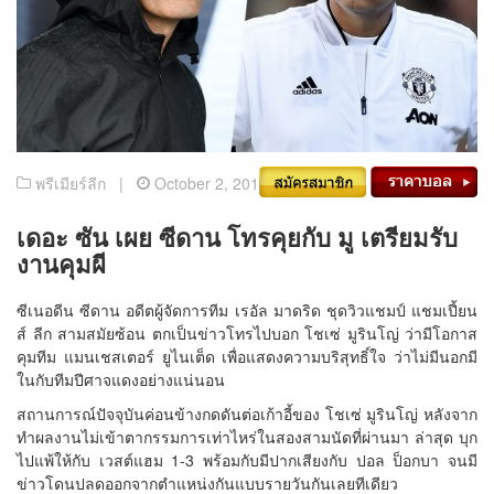
พรีเมียร์ลีก |
October 2, 2018
เดอะ ซัน เผย ซีดาน โทรคุยกับ มู เตรียมรับ
งานคุมผี
ซีเนอดีน ซีดาน อดีตผู้จัดการทีม เรอัล มาดริด ชุดวิวแชมป์ แชมเปี้ยน
ส์ ลีก สามสมัยซ้อน ตกเป็นข่าวโทรไปบอก โชเซ่ มูรินโญ่ ว่ามีโอกาส
คุมทีม แมนเชสเตอร์ ยูไนเต็ด เพื่อแสดงความบริสุทธิ์ใจ ว่าไม่มีนอกมี
ในกับทีมปีศาจแดงอย่างแน่นอน
สถานการณ์ปัจจุบันค่อนข้างกดดันต่อเก้าอี้ของ โชเซ่ มูรินโญ่ หลังจาก
ทำผลงานไม่เข้าตากรรมการเท่าไหร่ในสองสามนัดที่ผ่านมา ล่าสุด บุก
ไปแพ้ให้กับ เวสต์แฮม 1-3 พร้อมกับมีปากเสียงกับ ปอล ป็อกบา จนมี
ข่าวโดนปลดออกจากตำแหน่งกันแบบรายวันกันเลยทีเดียว