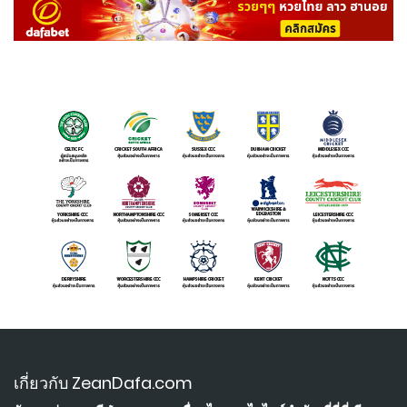
เกี่ยวกับ ZeanDafa.com