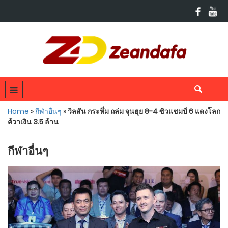
Home
»
กีฬาอื่นๆ
»
วิลสัน กระหึ่ม ถล่ม จุนฮุย 8-4 ซิวแชมป์ 6 แดงโลก
ค้วาเงิน 3.5 ล้าน
กีฬาอื่นๆ