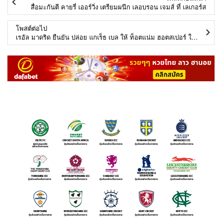
สื่อมะกันตี คายรี่ เออร์วิ่ง เตรียมผนึก เลอบรอน เจมส์ ที่ เลเกอร์ส
โพสต์ต่อไป
เรอัล มาดริด ยืนยัน ปล่อย แกเร็ธ เบล ให้ ท็อตแน่ม ฮอตสเปอร์ ใช้งาน