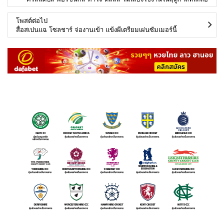
โพสต์ต่อไป
สื่อสเปนแฉ โซลชาร์ จ่องานเข้า แข้งผีเตรียมเผ่นซัมเมอร์นี้