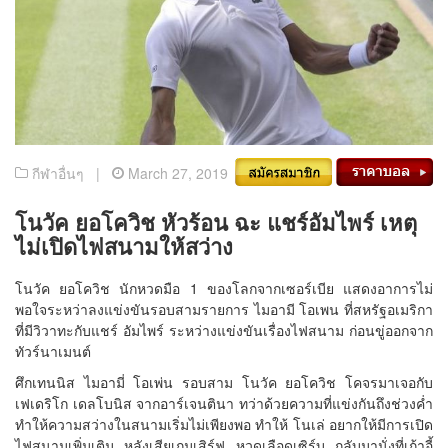
กีฬาอื่นๆ |
March 27, 2019
โนวัค ยอโควิช หัวร้อน ฉะ แชร์อัมไพร์ เหตุ
ไม่เปิดไฟสนามให้สว่าง
โนวัค ยอโควิช นักหวดมือ 1 ของโลกจากเซอร์เบีย แสดงอาการไม่
พอใจระหว่าลงแข่งขันรอบสามรายการ ไมอามี โอเพน ที่สหรัฐอเมริกา
ที่มีวิวาทะกับแชร์ อัมไพร์ ระหว่างแข่งขันเรื่องไฟสนาม ก่อนขู่ออกจาก
ทัวร์นาเมนต์
ศึกเทนนิส ไมอามี่ โอเพ่น รอบสาม โนวัค ยอโควิช โคจรมาเจอกับ
เฟเดริโก เดลโบนิส จากอาร์เจนตินา ทว่าด้วยความที่แข่งกันถึงช่วงค่ำ
ทำให้ความสว่างในสนามเริ่มไม่เพียงพอ ทำให้ โนเล่ อยากให้มีการเปิด
ไฟสนามเพิ่มเติม หลังเสียเกมเสิร์ฟ หวดเลือดเซิร์บ กลับมานั่งที่เก้าอี้