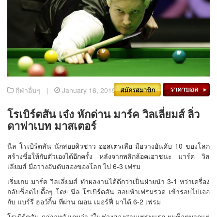
กีฬาอื่นๆ |
January 16, 2019
โรเบิร์ตสัน เจ๋ง หักด่าน มาร์ค วิลเลี่ยมส์ ลิ่ว
ดาฟาเบท มาสเตอร์
นีล โรเบิร์ตสัน นักสอยคิวชาว ออสเตรเลีย มือวางอันดับ 10 ของโลก
สร้างชื่อให้กับตัวเองได้อีกครั้ง หลังจากพลิกล้อคเอาชนะ มาร์ค วิล
เลียมส์ มือวางอันดับสองของโลก ไป 6-3 เฟรม
เริ่มเกม มาร์ค วิลเลี่ยมส์ ทำผลงานได้ดีกว่าเป็นฝ่ายนำ 3-1 ทว่าเครื่อง
กลับช็อตไปดื้อๆ โดย นีล โรเบิร์ตสัน สอบห้าเฟรมรวด เข้ารอบไปเจอ
กับ แบร์รี่ ฮอว์กิ้น ที่ผ่าน ฌอน เมอร์ฟี่ มาได้ 6-2 เฟรม
โรเบิร์ตสัน กล่าวหลังเกมว่า “ในช่วงสองสามเฟรมแรก ผมช็อตมากแต่