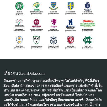
เกี่ยวกับ ZeanDafa.com
อัพเดทข่าวสารกีฬา ทุกความเคลื่อนไหว ทุกไฮไลท์สำคัญ ที่นี่ที่เดียว
ZeanDafa นำเสนอข่าวสาร และข้อคิดเห็นของการแข่งขันกีฬาทั้งใน
ประเทศ และต่างประเทศ เช่น พรีเมียร์ลีก แชมเปี้ยนส์ลีก ฟุตบอลโลก
เทนนิส บาสเก็ตบอล NBA สนุ้กเกอร์ เอเชียนเกมส์ โอลิมปิก มวย
แบดมินตัน วอลเลย์บอล และกีฬาอื่นๆ อีกมากมาย สมาชิก ZeanDafa
จะได้รับข่าวสารอัพเดทก่อนใคร เช่น แมตช์แข่งขันต่างๆ ค่าน้ำ การ