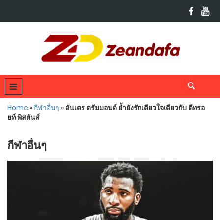
Home
»
กีฬาอื่นๆ
»
อันเดร ดรัมมอนด์ ย้ำยังรักเดียวใจเดียวกับ ดีทรอ
ยท์ พิสตันส์
กีฬาอื่นๆ