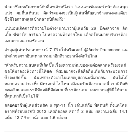
นำมาซึ่งบทสัมภาษณ์กับสื่อฯเจ้าหนึ่งว่า “แน่นอนซัมเมอร์หน้าต้องสนุก
แน่ๆ ผมตื่นเต้นนะ คิดว่าผมคงจะเป็นผู้เล่นที่สัญญาจ้างแพงคนเดียว
ซึ่งมีโอกาสหลุดเข้าตลาดปีที่จะถึง”
แน่นอนเกิดการตีความไปต่างๆนานาว่าผู้เล่นวัย 26 ปีคงลาจาก ลิต
เติ้ล ซีซาร์ส อารีน่า ไปหาความท้าทายใหม่ เดือดร้อนฝ่ายบริหารต้อง
ออกมาขอความชัดเจน
ล่าสุดผู้เล่นประสบการณ์ 7 ปีรีบใช้ทวิตเตอร์ @AndreDrummond แค
ปหน้าจอจากอินสตาแกรมมาอีกทีว่าอย่าเพิ่งคิดไปไกล
“สำหรับความสับสนที่เกิดขึ้นเรื่องความเห็นของผมต่อตลาดฟรีเอเจนต์
ขอให้มาลองฟังทางนี้ให้ชัด ที่ผมอยากจะสื่อคือตื่นเต้นกับกระบวนการ
ซึ่งจะเกิดขึ้น นั่นเพราะตัวเองไม่เคยอยู่สถานะนี้มาก่อน มันไม่ได้
หมายความว่าจะทิ้ง ดีทรอยท์ ไปไหน เมื่อผมรักเมืองขนาดนี้ เรามีทีมที่
ยอดเยี่ยมและเรามีทัศคติที่ดีต่อเกมที่เราต้องเล่น ผมอยากอยู่ที่นี่ให้นาน
ที่สุดเท่าที่เป็นไปได้”
ตลอดอาชีพผู้เล่นส่วนสัด 6 ฟุต-11 นิ้ว เล่นแค่กับ พิสตันส์ ตั้งแต่โดน
ดราฟท์รอบแรกปี 2012 เคยติดออล-สตาร์ 2 สมัย ผลงานเฉลี่ย 14.1
แต้ม, 13.7 รีบาวน์ด และ 1.6 บล็อค