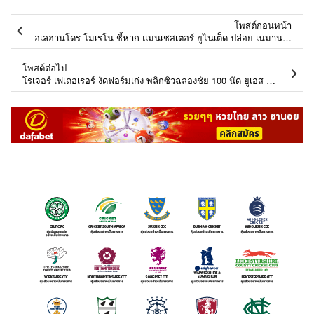
โพสต์ก่อนหน้า
อเลฮานโดร โมเรโน ชี้หาก แมนเชสเตอร์ ยูไนเต็ด ปล่อย เนมานยา มาติช ถือว่าพลาด
โพสต์ต่อไป
โรเจอร์ เฟเดอเรอร์ งัดฟอร์มเก่ง พลิกซิวฉลองชัย 100 นัด ยูเอส โอเพ่น