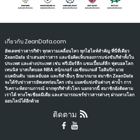
เกี่ยวกับ ZeanDafa.com
อัพเดทข่าวสารกีฬา ทุกความเคลื่อนไหว ทุกไฮไลท์สำคัญ ที่นี่ที่เดียว
ZeanDafa นำเสนอข่าวสาร และข้อคิดเห็นของการแข่งขันกีฬาทั้งใน
ประเทศ และต่างประเทศ เช่น พรีเมียร์ลีก แชมเปี้ยนส์ลีก ฟุตบอลโลก
เทนนิส บาสเก็ตบอล NBA สนุ้กเกอร์ เอเชียนเกมส์ โอลิมปิก มวย
แบดมินตัน วอลเลย์บอล และกีฬาอื่นๆ อีกมากมาย สมาชิก ZeanDafa
จะได้รับข่าวสารอัพเดทก่อนใคร เช่น แมตช์แข่งขันต่างๆ ค่าน้ำ การ
วิเคราะห์สถานการณ์ จากทุกกีฬาทั่วโลก นอกจากนี้ สมาชิกยังติดตาม
เราได้ ทางโซเชียลมีเดีย และสามารถแชร์ข่าวสารต่างๆ ผ่านทางโลก
ออนไลน์ได้อีกด้วย
ติดตาม