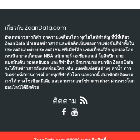
เกี่ยวกับ ZeanDafa.com
อัพเดทข่าวสารกีฬา ทุกความเคลื่อนไหว ทุกไฮไลท์สำคัญ ที่นี่ที่เดียว
ZeanDafa นำเสนอข่าวสาร และข้อคิดเห็นของการแข่งขันกีฬาทั้งใน
ประเทศ และต่างประเทศ เช่น พรีเมียร์ลีก แชมเปี้ยนส์ลีก ฟุตบอลโลก
เทนนิส บาสเก็ตบอล NBA สนุ้กเกอร์ เอเชียนเกมส์ โอลิมปิก มวย
แบดมินตัน วอลเลย์บอล และกีฬาอื่นๆ อีกมากมาย สมาชิก ZeanDafa
จะได้รับข่าวสารอัพเดทก่อนใคร เช่น แมตช์แข่งขันต่างๆ ค่าน้ำ การ
วิเคราะห์สถานการณ์ จากทุกกีฬาทั่วโลก นอกจากนี้ สมาชิกยังติดตาม
เราได้ ทางโซเชียลมีเดีย และสามารถแชร์ข่าวสารต่างๆ ผ่านทางโลก
ออนไลน์ได้อีกด้วย
ติดตาม