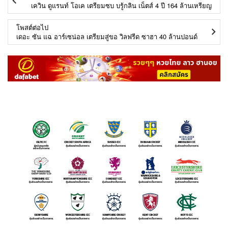
เควิน ดูแรนท์ โอเค เตรียมซบ บรู้กลิน เน็ตส์ 4 ปี 164 ล้านเหรียญ
โพสต์ต่อไป
เดอะ ซัน แฉ อาร์เซน่อล เตรียมสู่ขอ วิลฟรีด ซาฮา 40 ล้านปอนด์