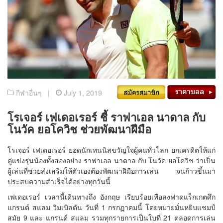
กีฬาอื่นๆ |
July 1, 2019
โรเจอร์ เฟเดอเรอร์ ชี้ ราฟาเอล นาดาล กับ
โนวัค ยอโควิช ช่วยพัฒนาฝีมือ
โรเจอร์ เฟเดอเรอร์ ยอดนักเทนนิสขวัญใจผู้คนทั่วโลก ยกเครดิตให้แก่
คู่แข่งรุ่นน้องทั้งสองอย่าง ราฟาเอล นาดาล กับ โนวัค ยอโควิช ว่าเป็น
ผู้เล่นที่ช่วยส่งเสริมให้ตัวเองต้องพัฒนาฝีมือการเล่น จนก้าวขึ้นมา
ประสบความสำเร็จได้อย่างทุกวันนี้
เฟเดอเรอร์ เวลานี้เดินทางถึง อังกฤษ เรียบร้อยเพื่อลงฟาดแร็กเกตศึก
แกรนด์ สแลม วิมเบิลดัน วันที่ 1 กรกฏาคมนี้ โดยหมายมั่นหยิบแชมป์
สมัย 9 และ แกรนด์ สแลม รวมทุกรายการเป็นใบที่ 21 ตลอดการเล่น