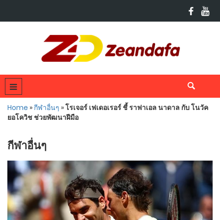
Home
»
กีฬาอื่นๆ
»
โรเจอร์ เฟเดอเรอร์ ชี้ ราฟาเอล นาดาล กับ โนวัค
ยอโควิช ช่วยพัฒนาฝีมือ
กีฬาอื่นๆ