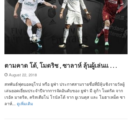
ตามคาด โด้, โมดริช , ซาลาห์ ลุ้นผู้เล่นแ . . .
August 22, 2018
สหพันธ์ฟุตบอลยุโรป หรือ ยูฟ่า ประกาศสามรายชื่อที่มีลุ้นชิงรายวัลผู้
เล่นยอดเยี่ยมประจำปีจากการจัดอันดับของ ยูฟ่า มี ลูก้า โมดริด จาก
เรอัล มาดริด, คริสเตียโน่ โรนัลโด้ จาก ยูเวนตุส และ โมฮาเหม็ด ซา
ลาห์...
ดูเพิ่มเติม